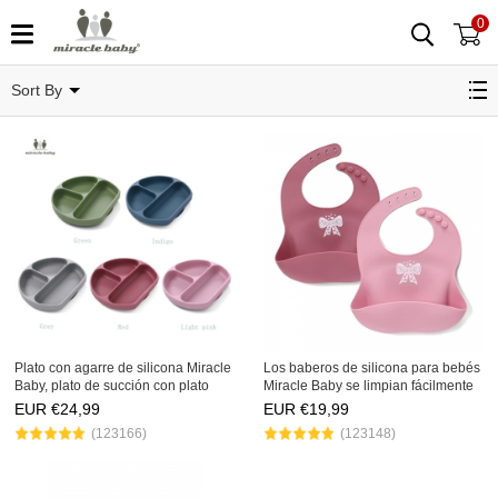
0
tableware
Sort By
Plato con agarre de silicona Miracle
Los baberos de silicona para bebés
Baby, plato de succión con plato
Miracle Baby se limpian fácilmente
dividido, 100% silicona de grado
con un paño - Babero suave,
EUR €
24,99
EUR €
19,99
alimenticio, plato para bebés, apto
cómodo e impermeable, silicona de
(123166)
(123148)
para microo
grado alimenticio