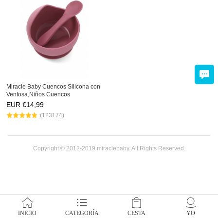
Miracle Baby Cuencos Silicona con
Ventosa,Niños Cuencos
Antideslizante Cuencos de
EUR €
14,99
Alimentación,Mantel Individual
(123174)
Silicona de grado alimenticio para
Be
Copyright © 2012-2019 miraclebaby. All Rights Reserved.
INICIO
CATEGORÍA
CESTA
YO